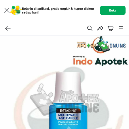
Belanja di aplikasi, gratis ongkir & kupon diskon
Buka
setiap hari!