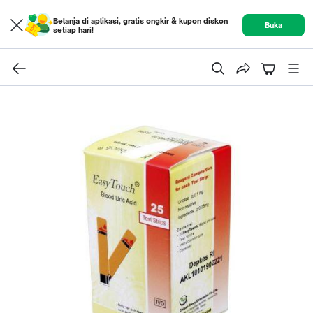
Belanja di aplikasi, gratis ongkir & kupon diskon
Buka
setiap hari!