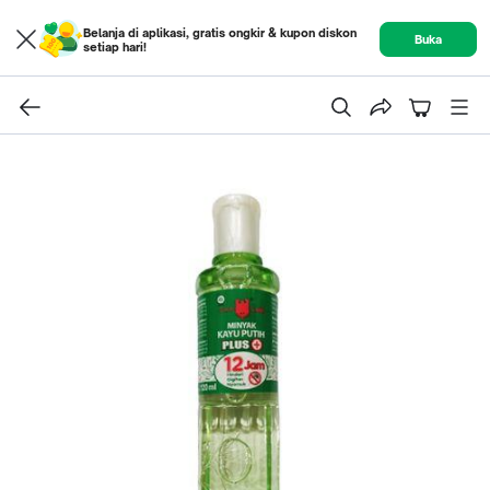
Belanja di aplikasi, gratis ongkir & kupon diskon
Buka
setiap hari!