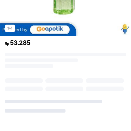
1/4
53.285
Rp