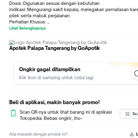
Dosis: Digunakan sesuai dengan kebutuhan
Indikasi: Mengurangi sakit kepala, melegakan pernafasan kar
pilek serta mabuk perjalanan
Perhatian Khusus:
Kemasan: Pot, 8 gram
Lihat Selengkapnya
NIE: QD083908021
Apotek Palapa Tangerang by GoApotik
Ongkir gagal ditampilkan
Klik ikon di samping untuk coba lagi
Beli di aplikasi, makin banyak promo!
Scan QR-nya untuk lihat barang ini di aplikasi
Sc
Tokopedia. Bebas ongkir, lho~
Ada masalah dengan produk ini?