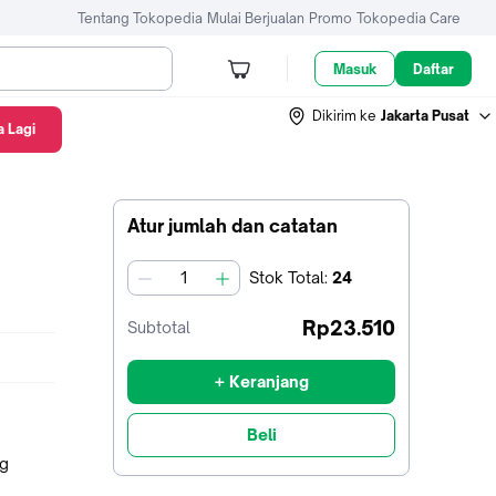
Tentang Tokopedia
Mulai Berjualan
Promo
Tokopedia Care
Masuk
Daftar
Dikirim ke
Jakarta Pusat
 Lagi
Atur jumlah dan catatan
Stok
Total
:
24
jumlah
Rp23.510
Subtotal
+ Keranjang
Beli
ng