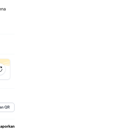
ena
an QR
Laporkan