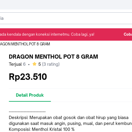
ada kendala dengan koneksi internetmu. Coba lagi, ya!
Coba
Detail Produk
Ulasan
Rekomendasi
AGON MENTHOL POT 8 GRAM
DRAGON MENTHOL POT 8 GRAM
bintang
Terjual
6
•
5
(
3
rating)
Rp23.510
Detail Produk
-------------------------
Deskripsi: Merupakan obat gosok dan obat hirup yang biasa
digunakan saat masuk angin, pusing, mual, dan perut kembu
Komposisi: Menthol Kristal 100 %