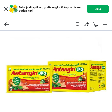
Belanja di aplikasi, gratis ongkir & kupon diskon
Buka
setiap hari!