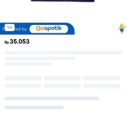
1/4
35.053
Rp