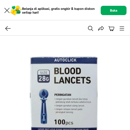
Belanja di aplikasi, gratis ongkir & kupon diskon
Buka
setiap hari!