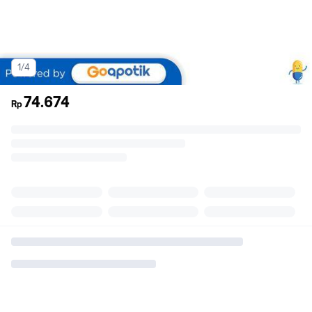
1/4
74.674
Rp