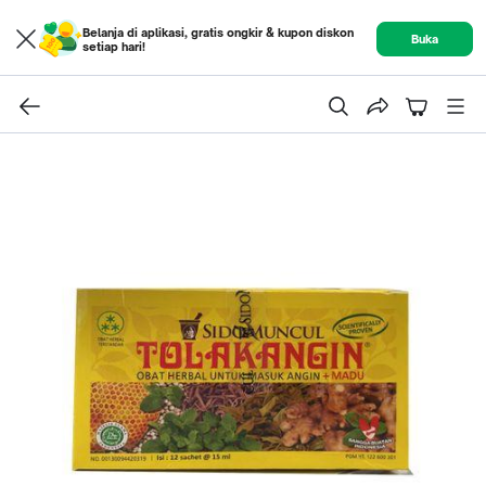
Belanja di aplikasi, gratis ongkir & kupon diskon
Buka
setiap hari!