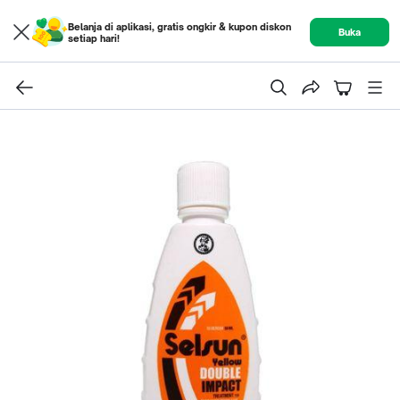
Belanja di aplikasi, gratis ongkir & kupon diskon
Buka
setiap hari!