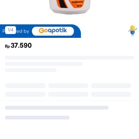
1/4
37.590
Rp