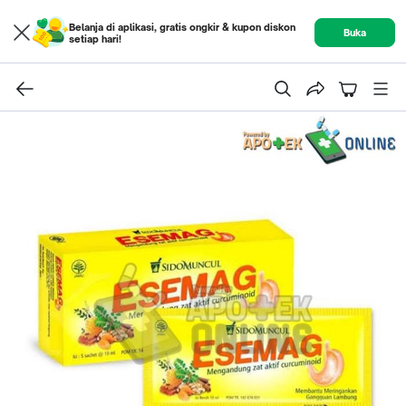
Belanja di aplikasi, gratis ongkir & kupon diskon
Buka
setiap hari!