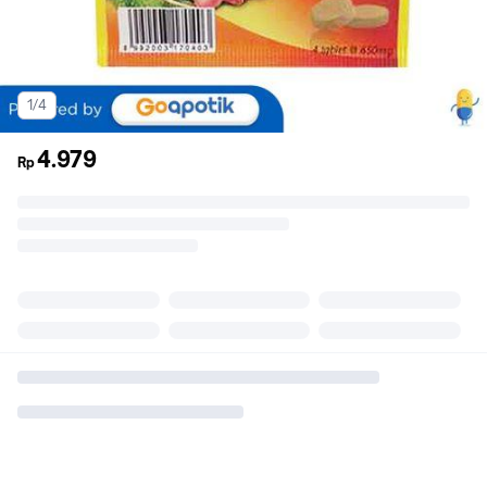
1/4
4.979
Rp