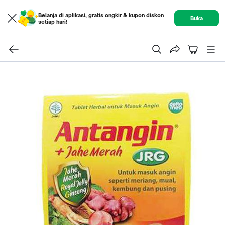
Belanja di aplikasi, gratis ongkir & kupon diskon
Buka
setiap hari!