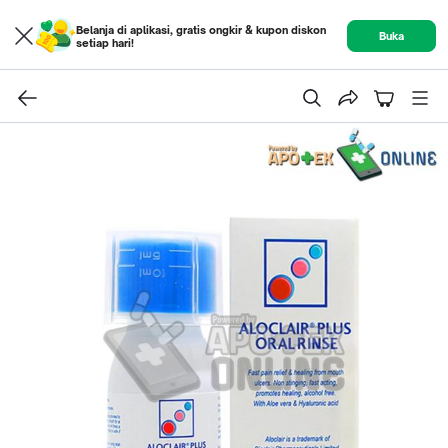
Belanja di aplikasi, gratis ongkir & kupon diskon
Buka
setiap hari!