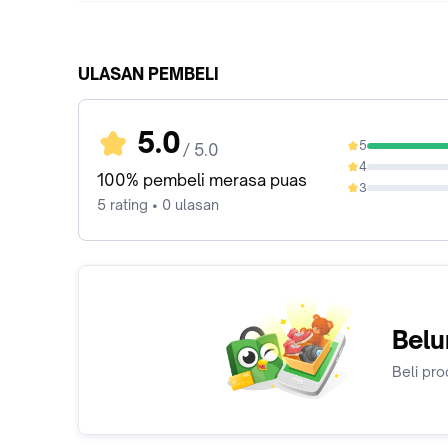
ULASAN PEMBELI
5.0
5
/ 5.0
100%
4
0%
100% pembeli merasa puas
3
0%
5 rating • 0 ulasan
Belu
Beli pro