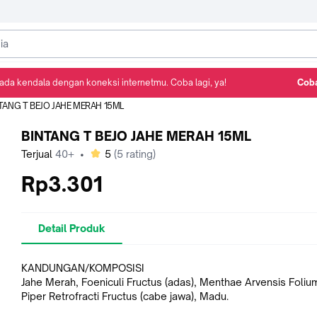
ada kendala dengan koneksi internetmu. Coba lagi, ya!
Coba
Detail Produk
Ulasan
Rekomendasi
TANG T BEJO JAHE MERAH 15ML
BINTANG T BEJO JAHE MERAH 15ML
bintang
Terjual
40+
•
5
(
5
rating)
Rp3.301
Detail Produk
KANDUNGAN/KOMPOSISI
Jahe Merah, Foeniculi Fructus (adas), Menthae Arvensis Folium
Piper Retrofracti Fructus (cabe jawa), Madu.