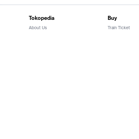
Tokopedia
Buy
About Us
Train Ticket
Career
Flight Ticket
Blog
Ticket Events
Tokopedia Salam
Hotlist
Hotel
Category
Bridestory
Sell
Parentstory
Seller Center
Tokopedia Dictionary
Mitra Toppers
Mall
Register Mall
Tokopedia Apps
Billing & Top up
Deals Tokopedia