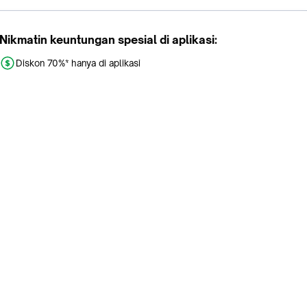
Nikmatin keuntungan spesial di aplikasi:
Diskon 70%* hanya di aplikasi
Promo khusus aplikasi
Gratis Ongkir tiap hari
Buka aplikasi dengan scan QR atau klik tombol:
Pelajari Selengkapnya