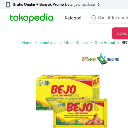
Gratis Ongkir + Banyak Promo
belanja di aplikasi
Kategori
Oops, 
BINTANG T BEJO JAHE MERAH 15ML
Home
Kesehatan
Obat - Obatan
Obat Herbal
BIN