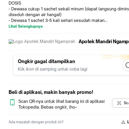
DOSIS
- Dewasa cukup 1 sachet sekali minum (dapat langsung dimin
diseduh dengan air hangat)
- Dewasa 1 sachet 3-5 kali sehari sesudah makan
- Anak-anak 1/2 dosis dewasa
Lihat Selengkapnya
Apotek Mandiri Ngamp
INDIKASI/ KEGUNAAN
- Mengandung Jahe Merah yang menyehatkan tubuh
- Hangatnya dua kali lipat
- Halal dan aman dikonsumsi
Ongkir gagal ditampilkan
Klik ikon di samping untuk coba lagi
Beli di aplikasi, makin banyak promo!
Scan QR-nya untuk lihat barang ini di aplikasi
Sc
Tokopedia. Bebas ongkir, lho~
Ada masalah dengan produk ini?