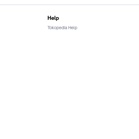
Help
Tokopedia Help
Terms and Condition
Privacy
Keamanan & Privasi
Ikuti Kami