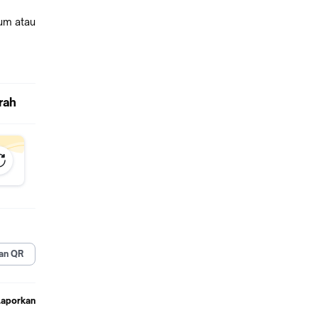
um atau
rah
an QR
Laporkan