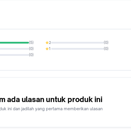
(
5
)
2
(
0
)
0%
(
0
)
1
(
0
)
0%
(
0
)
m ada ulasan untuk produk ini
duk ini dan jadilah yang pertama memberikan ulasan