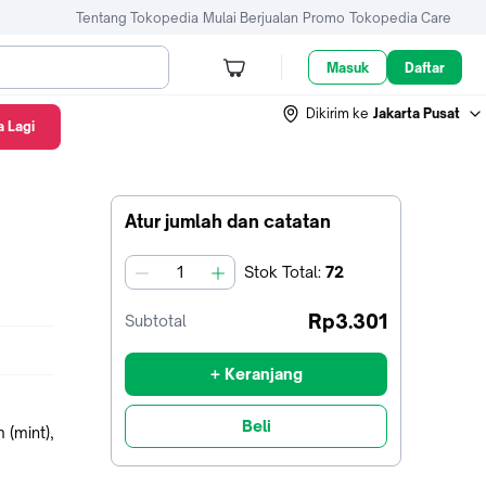
Tentang Tokopedia
Mulai Berjualan
Promo
Tokopedia Care
Masuk
Daftar
Dikirim ke
Jakarta Pusat
 Lagi
Atur jumlah dan catatan
Stok
Total
:
72
jumlah
Rp3.301
Subtotal
+ Keranjang
Beli
 (mint),