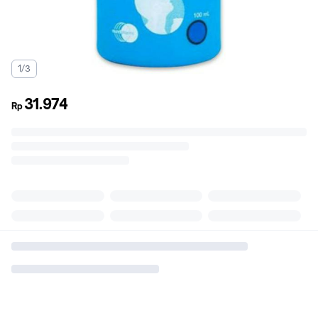
1/3
31.974
Rp