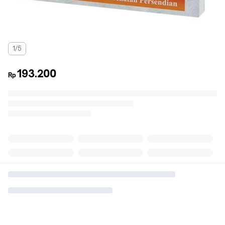
1/5
193.200
Rp