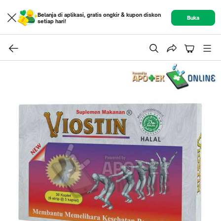
Belanja di aplikasi, gratis ongkir & kupon diskon
Buka
setiap hari!