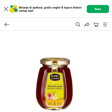
Belanja di aplikasi, gratis ongkir & kupon diskon
Buka
setiap hari!