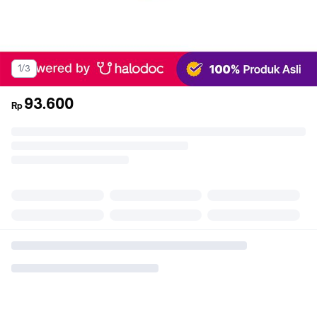
1/3
93.600
Rp