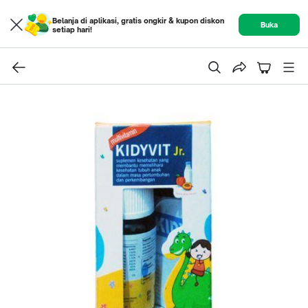
Belanja di aplikasi, gratis ongkir & kupon diskon
Buka
setiap hari!