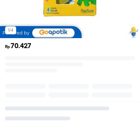
1/4
70.427
Rp