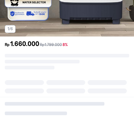
1/6
1.660.000
sebelum
diskon
Rp
Rp1.799.000
8%
promo