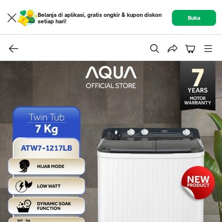
Belanja di aplikasi, gratis ongkir & kupon diskon
Buka
setiap hari!