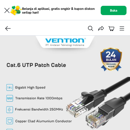
Belanja di aplikasi, gratis ongkir & kupon diskon
Buka
setiap hari!