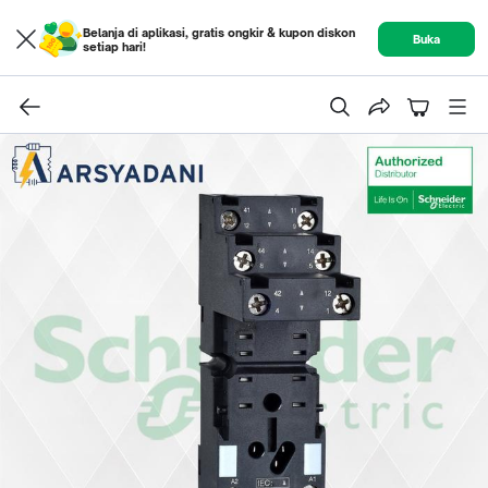
Belanja di aplikasi, gratis ongkir & kupon diskon
Buka
setiap hari!