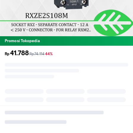
Promosi Tokopedia
41.788
sebelum
diskon
Rp
Rp74.114
44%
promo