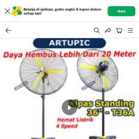
Belanja di aplikasi, gratis ongkir & kupon diskon
Buka
setiap hari!