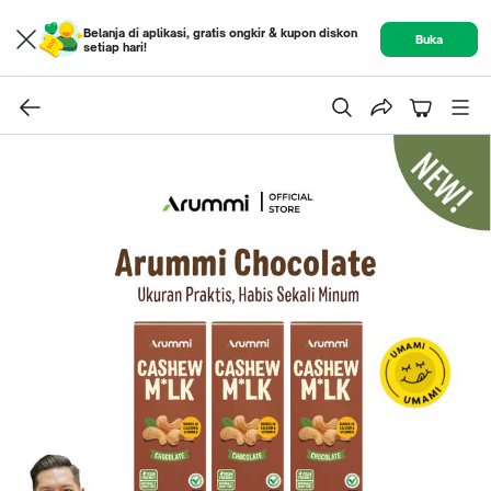
Belanja di aplikasi, gratis ongkir & kupon diskon
Buka
setiap hari!