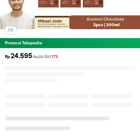
1/5
Promosi Tokopedia
24.595
sebelum
diskon
Rp
Rp29.700
17%
promo