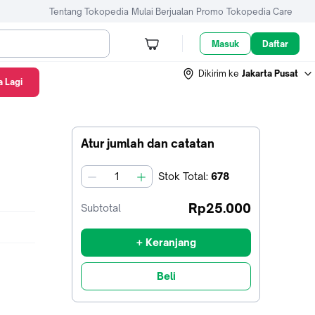
Tentang Tokopedia
Mulai Berjualan
Promo
Tokopedia Care
Masuk
Daftar
Dikirim ke
Jakarta Pusat
 Lagi
Atur jumlah dan catatan
Stok
Total
:
678
jumlah
Rp25.000
Subtotal
+ Keranjang
Beli