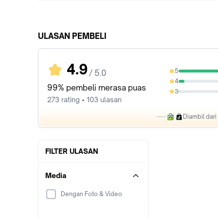
ULASAN PEMBELI
4.9
5
/ 5.0
92.67%
4
6.59%
99% pembeli merasa puas
3
0.37%
273 rating • 103 ulasan
Diambil dar
FILTER ULASAN
Media
Dengan Foto & Video