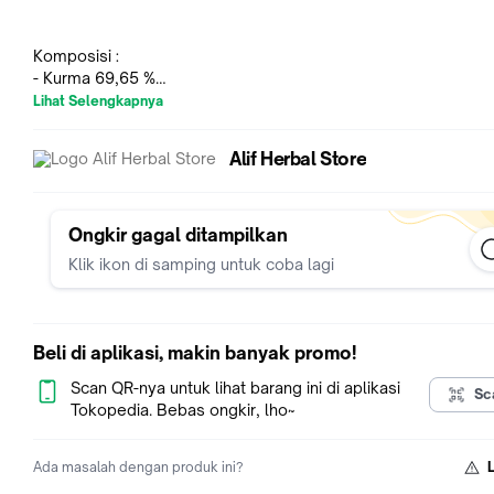
Komposisi :
- Kurma 69,65 %
- Air 25,76 %
Lihat Selengkapnya
- Glukosa 4,54 %
- Fruktosa 0,05 %
Alif Herbal Store
Netto +/- 360 gram
BPOM RI MD 866610002330
Ongkir gagal ditampilkan
Diproduksi oleh : CV. Amal Mulia Sejahtera
Klik ikon di samping untuk coba lagi
Beli di aplikasi, makin banyak promo!
Scan QR-nya untuk lihat barang ini di aplikasi
Sc
Tokopedia. Bebas ongkir, lho~
Ada masalah dengan produk ini?