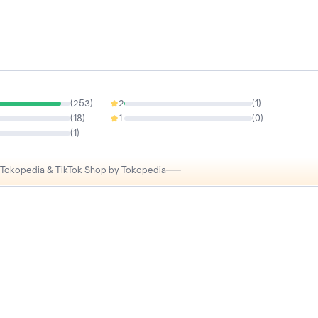
(
253
)
2
(
1
)
0.37%
(
18
)
1
(
0
)
0%
(
1
)
i Tokopedia & TikTok Shop by Tokopedia