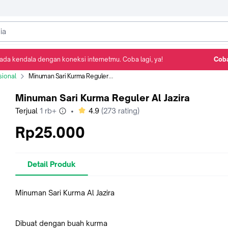
ada kendala dengan koneksi internetmu. Coba lagi, ya!
Coba
Detail Produk
Ulasan
Rekomendasi
sional
Minuman Sari Kurma Reguler Al Jazira
Minuman Sari Kurma Reguler Al Jazira
bintang
Terjual
1 rb+
•
4.9
(
273
rating)
Rp25.000
Detail Produk
Minuman Sari Kurma Al Jazira
Dibuat dengan buah kurma