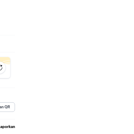
an QR
Laporkan