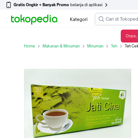
Gratis Ongkir + Banyak Promo
belanja di aplikasi
Kategori
Oops, 
Teh Celup Herbal Daun Jati Cina - Herbal Pelangsing
Home
Makanan & Minuman
Minuman
Teh
Teh Celu