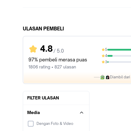
ULASAN PEMBELI
4.8
5
/ 5.0
87.6%
4
9.91%
97% pembeli merasa puas
3
1.99%
1806 rating • 827 ulasan
Diambil dar
FILTER ULASAN
Media
Dengan Foto & Video