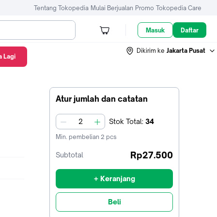
Tentang Tokopedia
Mulai Berjualan
Promo
Tokopedia Care
Masuk
Daftar
Dikirim ke
Jakarta Pusat
 Lagi
Atur jumlah dan catatan
Stok
Total
:
34
jumlah
Min. pembelian
2
pcs
Rp27.500
Subtotal
+ Keranjang
Beli