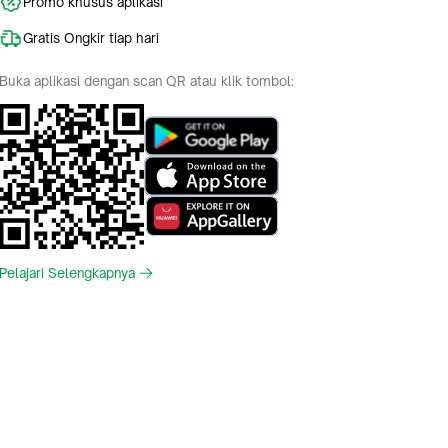
Promo khusus aplikasi
Gratis Ongkir tiap hari
Buka aplikasi dengan scan QR atau klik tombol:
Pelajari Selengkapnya
Indonesia
English