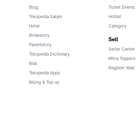
Blog
Ticket Events
Tokopedia Salam
Hotlist
Hotel
Category
Bridestory
Sell
Parentstory
Seller Center
Tokopedia Dictionary
Mitra Toppers
Mall
Register Mall
Tokopedia Apps
Billing & Top up
Deals Tokopedia
Finance
Free Shipping
© 2009 -
2026
, PT. Tokopedia. All Rights Reserved.