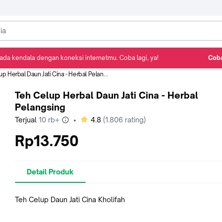
ada kendala dengan koneksi internetmu. Coba lagi, ya!
Coba
Detail Produk
Ulasan
Rekomendasi
p Herbal Daun Jati Cina - Herbal Pelangsing
Teh Celup Herbal Daun Jati Cina - Herbal
Pelangsing
bintang
Terjual
10 rb+
•
4.8
(
1.806
rating)
Rp13.750
Detail Produk
Teh Celup Daun Jati Cina Kholifah