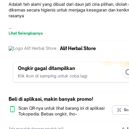
Adalah teh alami yang dibuat dari daun jati cina pilihan, diolah
dikemas secara higienis untuk menjaga kesegaran dan kenik
rasanya
Manfaat Teh Daun Jati Cina :
Lihat Selengkapnya
- Melangsingkan tubuh
- Mengurangi kolestrol
Alif Herbal Store
- Mengecilkan perut sehingga tubuh terasa ringan, peluntur 
dalam tubuh, dan melancarkan buang air besar, dll
Ongkir gagal ditampilkan
Komposisi : Daun Jati Cina pilihan 100%
Klik ikon di samping untuk coba lagi
Isi 20 teh celup @ 2 gram
Dinkes P-IRT No. 2103310030685-21
Beli di aplikasi, makin banyak promo!
Didistribusikan oleh : Kholifah Herba
Scan QR-nya untuk lihat barang ini di aplikasi
Sc
Tokopedia. Bebas ongkir, lho~
Ada masalah dengan produk ini?