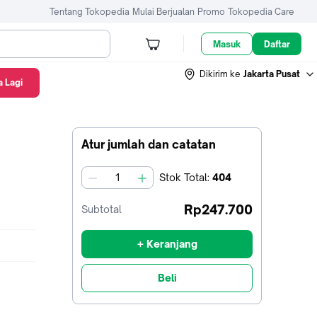
Tentang Tokopedia
Mulai Berjualan
Promo
Tokopedia Care
Masuk
Daftar
Dikirim ke
Jakarta Pusat
 Lagi
Atur jumlah dan catatan
Stok
Total
:
404
jumlah
Rp247.700
Subtotal
+ Keranjang
Beli