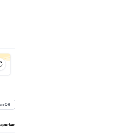
an QR
Laporkan