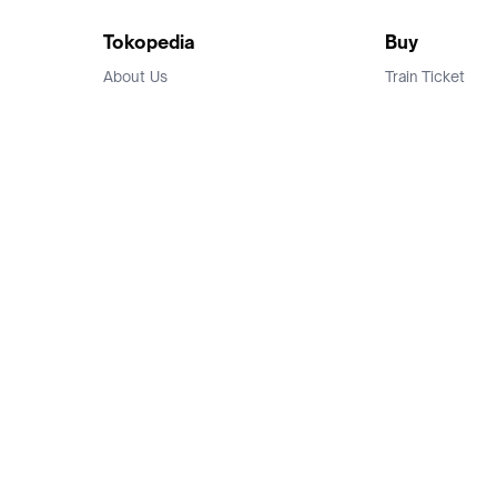
Tokopedia
Buy
About Us
Train Ticket
Career
Flight Ticket
Blog
Ticket Events
Tokopedia Salam
Hotlist
Hotel
Category
Bridestory
Sell
Parentstory
Seller Center
Tokopedia Dictionary
Mitra Toppers
Mall
Register Mall
Tokopedia Apps
Billing & Top up
Deals Tokopedia
Finance