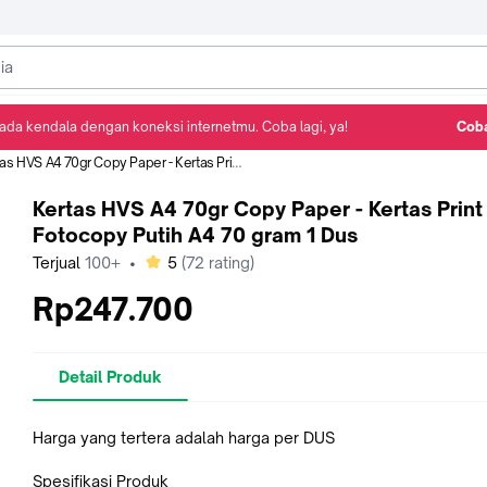
ada kendala dengan koneksi internetmu. Coba lagi, ya!
Coba
Detail Produk
Ulasan
Rekomendasi
HVS A4 70gr Copy Paper - Kertas Print Fotocopy Putih A4 70 gram 1 Dus
Kertas HVS A4 70gr Copy Paper - Kertas Print
Fotocopy Putih A4 70 gram 1 Dus
bintang
Terjual
100+
•
5
(
72
rating)
Rp247.700
Detail Produk
Harga yang tertera adalah harga per DUS
Spesifikasi Produk