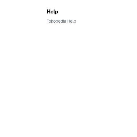
Help
Tokopedia Help
Terms and Condition
Privacy
Keamanan & Privasi
Ikuti Kami