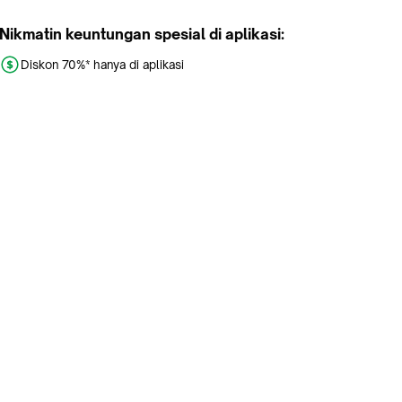
Nikmatin keuntungan spesial di aplikasi:
Diskon 70%* hanya di aplikasi
Promo khusus aplikasi
Gratis Ongkir tiap hari
Buka aplikasi dengan scan QR atau klik tombol:
Pelajari Selengkapnya