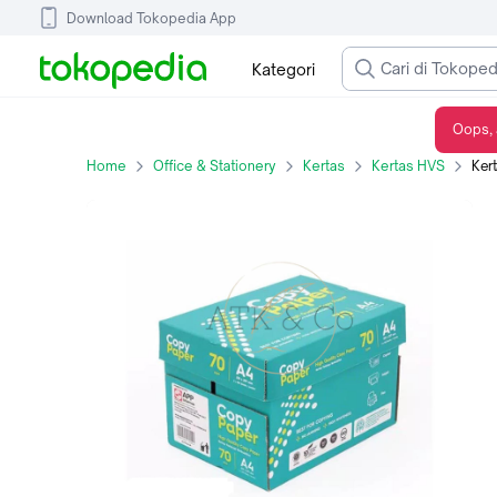
Download Tokopedia App
Kategori
Oops, 
Kertas HVS A4 70gr Copy Paper - Kertas Print Fotocopy Putih A4 70 gram 1 Dus
Home
Office & Stationery
Kertas
Kertas HVS
Kertas 