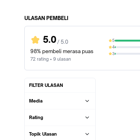
ULASAN PEMBELI
5.0
5
/ 5.0
97.22%
4
1.39%
98% pembeli merasa puas
3
1.39%
72 rating • 9 ulasan
FILTER ULASAN
Media
Rating
Topik Ulasan