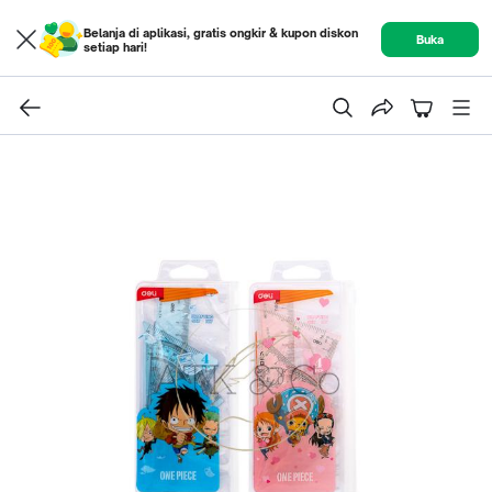
Belanja di aplikasi, gratis ongkir & kupon diskon
Buka
setiap hari!