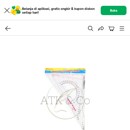
Belanja di aplikasi, gratis ongkir & kupon diskon
Buka
setiap hari!