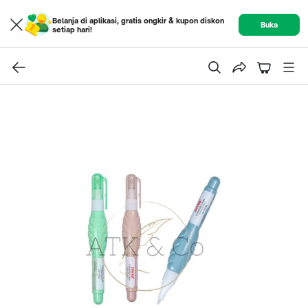
Belanja di aplikasi, gratis ongkir & kupon diskon
Buka
setiap hari!