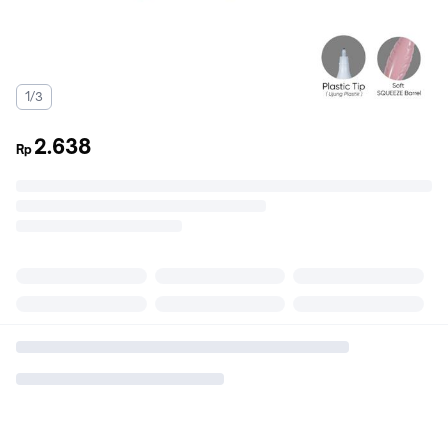
1/3
2.638
Rp