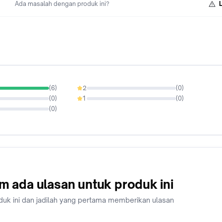
Ada masalah dengan produk ini?
(
6
)
2
(
0
)
0%
(
0
)
1
(
0
)
0%
(
0
)
m ada ulasan untuk produk ini
duk ini dan jadilah yang pertama memberikan ulasan