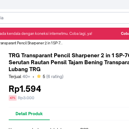
ada kendala dengan koneksi internetmu. Coba lagi, ya!
Coba
Detail Produk
Ulasan
Rekomendasi
 Pencil Sharpener 2 in 1 SP-76 - Serutan Rautan Pensil Tajam Bening Transparan 2 Lubang TRG
TRG Transparant Pencil Sharpener 2 in 1 SP-7
Serutan Rautan Pensil Tajam Bening Transpar
Lubang TRG
bintang
Terjual
40+
•
5
(
6
rating)
Rp1.594
Harga
Rp3.000
diskon
47%
sebelum
diskon
Detail Produk