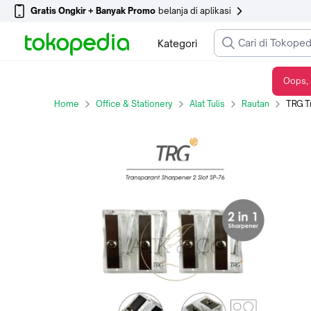
Gratis Ongkir + Banyak Promo
belanja di aplikasi
Kategori
Oops, 
TRG Transparant Pencil Sharpener 2 in 1 SP-76 - Serutan Rautan Pensil Tajam Bening Transparan 2 Lubang TRG
Home
Office & Stationery
Alat Tulis
Rautan
TRG Transparant