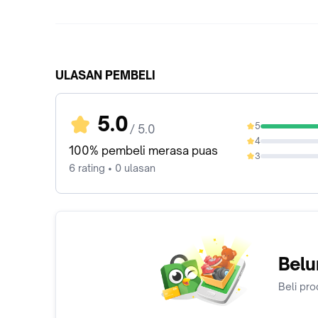
ULASAN PEMBELI
5.0
5
/ 5.0
100%
4
0%
100% pembeli merasa puas
3
0%
6 rating • 0 ulasan
Belu
Beli pro