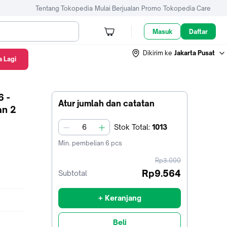
Tentang Tokopedia
Mulai Berjualan
Promo
Tokopedia Care
Masuk
Daftar
Dikirim ke
Jakarta Pusat
 Lagi
6 -
Atur jumlah dan catatan
an 2
Stok
Total
:
1013
jumlah
Min. pembelian
6
pcs
harga
Rp3.000
sebelum
Rp9.564
Subtotal
diskon
+ Keranjang
Beli