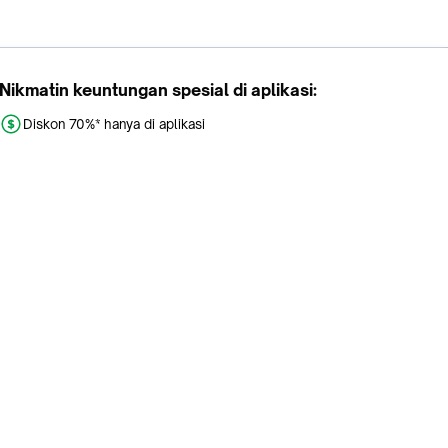
Nikmatin keuntungan spesial di aplikasi:
Diskon 70%* hanya di aplikasi
Promo khusus aplikasi
Gratis Ongkir tiap hari
Buka aplikasi dengan scan QR atau klik tombol:
Pelajari Selengkapnya