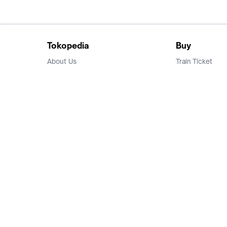
Tokopedia
Buy
About Us
Train Ticket
Career
Flight Ticket
Blog
Ticket Events
Tokopedia Salam
Hotlist
Hotel
Category
Bridestory
Sell
Parentstory
Seller Center
Tokopedia Dictionary
Mitra Toppers
Mall
Register Mall
Tokopedia Apps
Billing & Top up