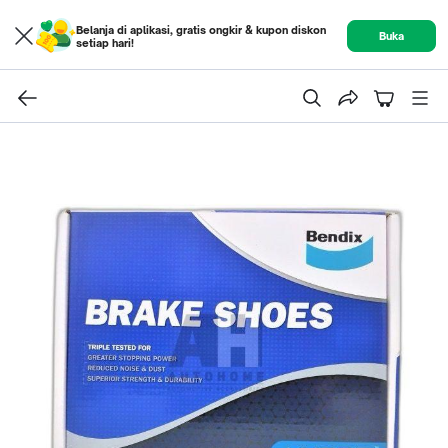
Belanja di aplikasi, gratis ongkir & kupon diskon
Buka
setiap hari!