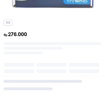
1/3
276.000
Rp