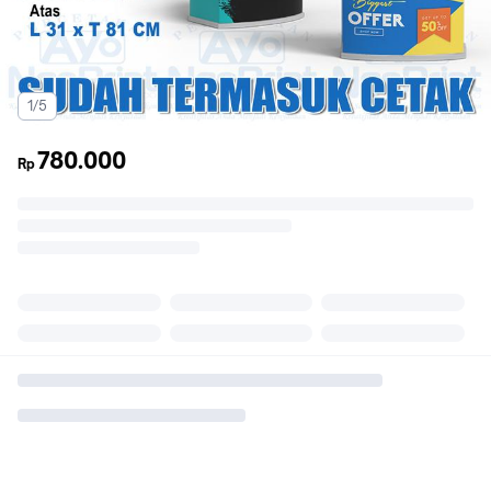
1/5
780.000
Rp