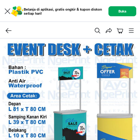
Belanja di aplikasi, gratis ongkir & kupon diskon
Buka
setiap hari!