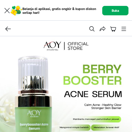
Belanja di aplikasi, gratis ongkir & kupon diskon
Buka
setiap hari!