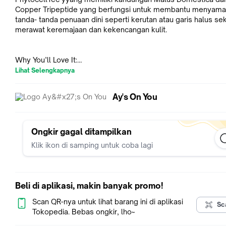
Copper Tripeptide yang berfungsi untuk membantu menyama
tanda- tanda penuaan dini seperti kerutan atau garis halus se
merawat keremajaan dan kekencangan kulit.
Why You’ll Love It:
1. Melembapkan kulit secara merata tanpa rasa lengket.
Lihat Selengkapnya
2. Malus Domestica - Membantu meregenerasi kulit.
3. Copper tripeptide - Meningkatkan produksi kolagen, mere
Ay's On You
iritasi, melindungi kulit dari radikal bebas .
4. Membantu menyamarkan garis halus dan kerutan.
Ongkir gagal ditampilkan
Cara Penggunaan : Ambil secukupnya lalu aplikasikan secara
Klik ikon di samping untuk coba lagi
pada wajah dan leher, tunggu hingga meresap sempurna.Unt
mendapatkan efek maksimal gunakan secara teratur setiap ha
Beli di aplikasi, makin banyak promo!
Netto : 30 gr
No. BPOM : NA18242000754
Scan QR-nya untuk lihat barang ini di aplikasi
Sc
Tokopedia. Bebas ongkir, lho~