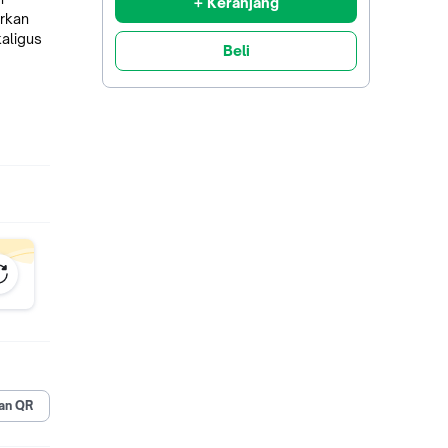
+ Keranjang
rkan
kaligus
Beli
dakan
 merata
uk
ri.
an QR