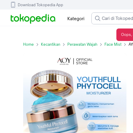
Download Tokopedia App
Kategori
Oops, 
AY'S ON YOU Youthful Phytocell Moisturizer | Membantu meregenerasi kulit.
Home
Kecantikan
Perawatan Wajah
Face Mist
AY'S