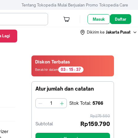
Tentang Tokopedia
Mulai Berjualan
Promo
Tokopedia Care
Masuk
Daftar
Dikirim ke
Jakarta Pusat
 Lagi
Diskon Terbatas
0
0
0
0
3
6
0
3
:
1
5
:
3
6
Berakhir dalam
3
jam15
menit52
Atur jumlah dan catatan
detik
Stok
Total
:
5766
jumlah
harga
Rp275.550
sebelum
Rp159.790
Subtotal
diskon
izer
n