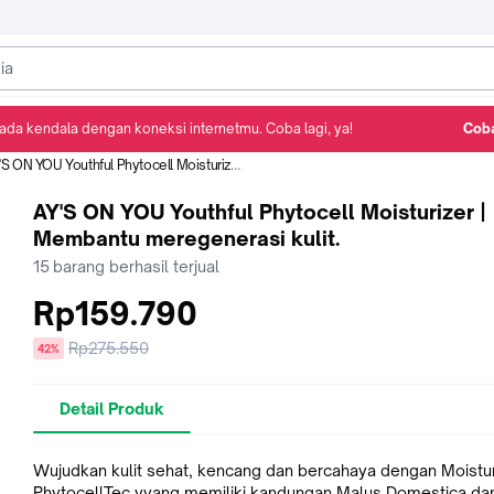
ada kendala dengan koneksi internetmu. Coba lagi, ya!
Coba
Detail Produk
Ulasan
Rekomendasi
 ON YOU Youthful Phytocell Moisturizer | Membantu meregenerasi kulit.
AY'S ON YOU Youthful Phytocell Moisturizer |
Membantu meregenerasi kulit.
15
barang berhasil terjual
Rp159.790
Harga
Rp275.550
diskon
42%
sebelum
diskon
Detail Produk
Wujudkan kulit sehat, kencang dan bercahaya dengan Moistur
PhytocellTec yyang memiliki kandungan Malus Domestica da