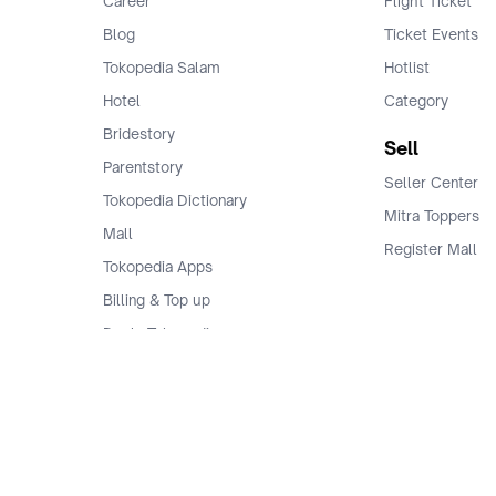
Career
Flight Ticket
Blog
Ticket Events
Tokopedia Salam
Hotlist
Hotel
Category
Bridestory
Sell
Parentstory
Seller Center
Tokopedia Dictionary
Mitra Toppers
Mall
Register Mall
Tokopedia Apps
Billing & Top up
Deals Tokopedia
Finance
Free Shipping
© 2009 -
2026
, PT. Tokopedia. All Rights Reserved.