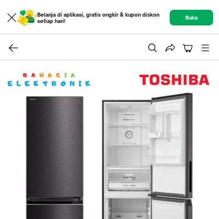
Belanja di aplikasi, gratis ongkir & kupon diskon
Buka
setiap hari!