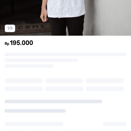
1/9
195.000
Rp