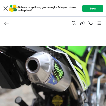
Belanja di aplikasi, gratis ongkir & kupon diskon
Buka
setiap hari!