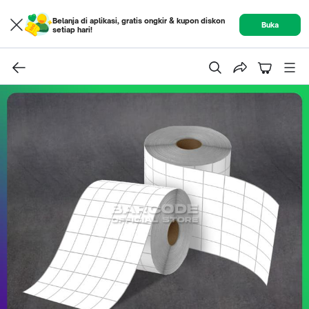
Belanja di aplikasi, gratis ongkir & kupon diskon
Buka
setiap hari!