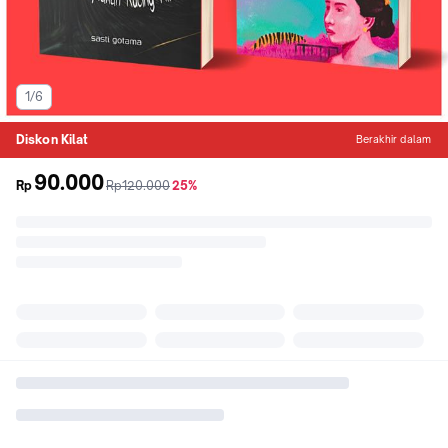
1/6
Diskon Kilat
Berakhir dalam
90.000
sebelum
diskon
Rp
Rp120.000
25%
promo