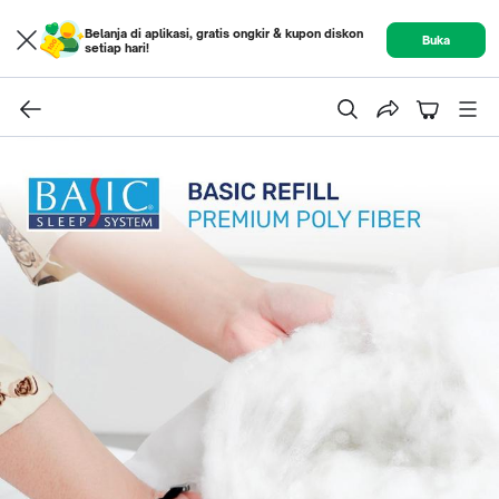
Belanja di aplikasi, gratis ongkir & kupon diskon
Buka
setiap hari!