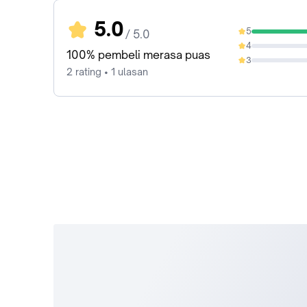
5.0
5
/ 5.0
100%
4
0%
100% pembeli merasa puas
3
0%
2 rating • 1 ulasan