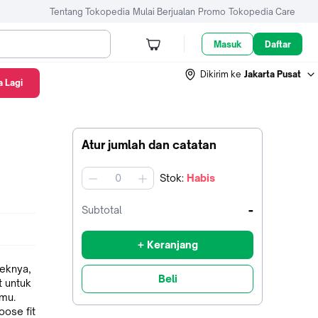
Tentang Tokopedia
Mulai Berjualan
Promo
Tokopedia Care
Masuk
Daftar
Dikirim ke
Jakarta Pusat
 Lagi
Atur jumlah dan catatan
Stok
:
Habis
jumlah
-
Subtotal
+ Keranjang
deknya,
Beli
 untuk
nmu.
oose fit