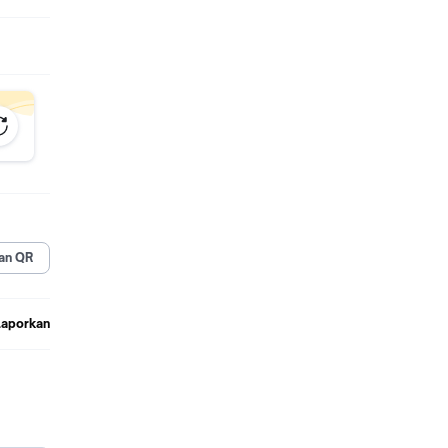
an QR
Laporkan