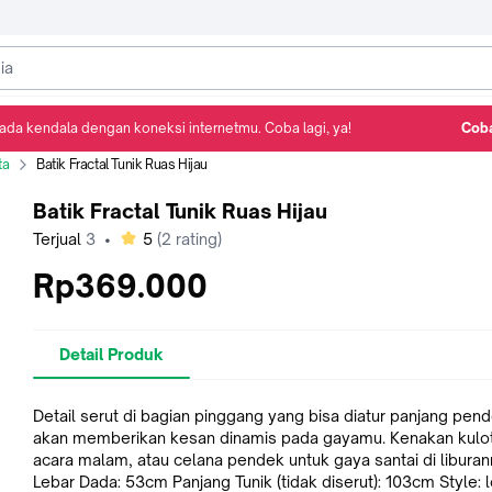
ada kendala dengan koneksi internetmu. Coba lagi, ya!
Coba
Detail Produk
Ulasan
Rekomendasi
ta
Batik Fractal Tunik Ruas Hijau
Batik Fractal Tunik Ruas Hijau
bintang
Terjual
3
•
5
(
2
rating)
Rp369.000
Detail Produk
Detail serut di bagian pinggang yang bisa diatur panjang pen
akan memberikan kesan dinamis pada gayamu. Kenakan kulot
acara malam, atau celana pendek untuk gaya santai di libura
Lebar Dada: 53cm Panjang Tunik (tidak diserut): 103cm Style: l