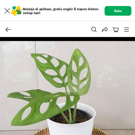
Belanja di aplikasi, gratis ongkir & kupon diskon
Buka
setiap hari!