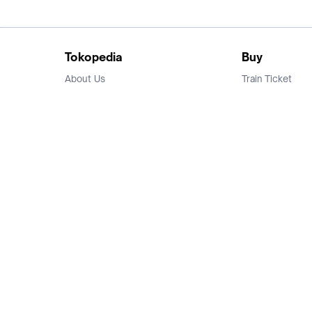
Tokopedia
Buy
About Us
Train Ticket
Career
Flight Ticket
Blog
Ticket Events
Tokopedia Salam
Hotlist
Hotel
Category
Bridestory
Sell
Parentstory
Seller Center
Tokopedia Dictionary
Mitra Toppers
Mall
Register Mall
Tokopedia Apps
Billing & Top up
Deals Tokopedia