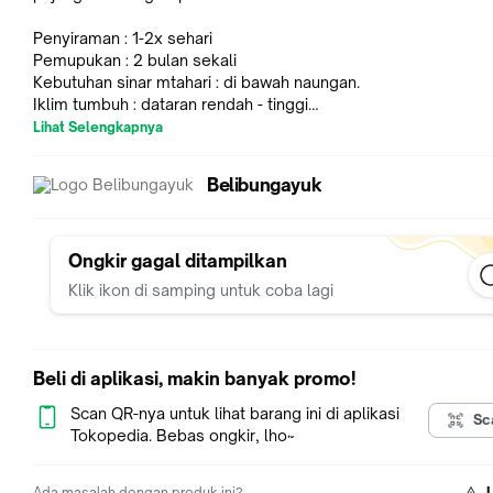
Penyiraman : 1-2x sehari
Pemupukan : 2 bulan sekali
Kebutuhan sinar mtahari : di bawah naungan.
Iklim tumbuh : dataran rendah - tinggi
Bunga diletakkan di pot gantung
Lihat Selengkapnya
1 kg pemesanan cukup untuk 3 bunga Dichidia Plathypilla
Belibungayuk
=> Untuk konfirmasi dan informasi ketersediaan barang
selengkapnya langsung klik "KIRIM PESAN" pada kolom Profil
TERIMAKASIH
.
Ongkir gagal ditampilkan
#hot #berkwalitas #unik #murah #diskon #promo #limited #
Klik ikon di samping untuk coba lagi
#dijual #promo#bunga#bunghias
Beli di aplikasi, makin banyak promo!
Scan QR-nya untuk lihat barang ini di aplikasi
Sc
Tokopedia. Bebas ongkir, lho~
Ada masalah dengan produk ini?