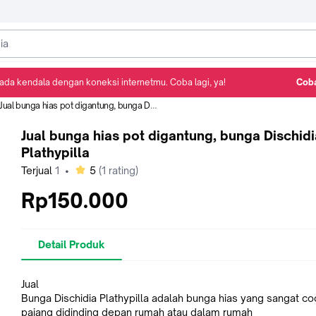
ada kendala dengan koneksi internetmu. Coba lagi, ya!
Coba
Detail Produk
Ulasan
Rekomendasi
Jual bunga hias pot digantung, bunga Dischidia Plathypilla
Jual bunga hias pot digantung, bunga Dischidi
Plathypilla
bintang
Terjual
1
•
5
(
1
rating)
Rp150.000
Detail Produk
Jual
Bunga Dischidia Plathypilla adalah bunga hias yang sangat co
pajang didinding depan rumah atau dalam rumah