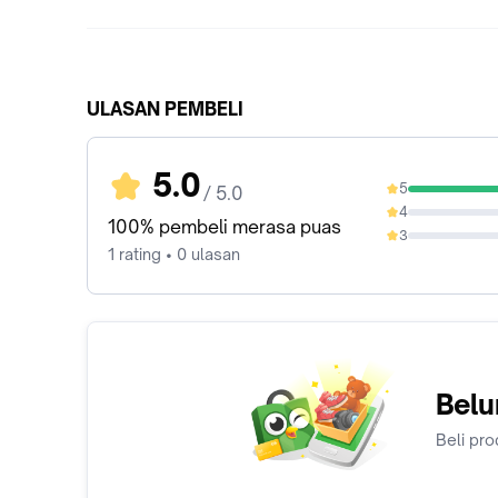
ULASAN PEMBELI
5.0
5
/ 5.0
100%
4
0%
100% pembeli merasa puas
3
0%
1 rating • 0 ulasan
Belu
Beli pro