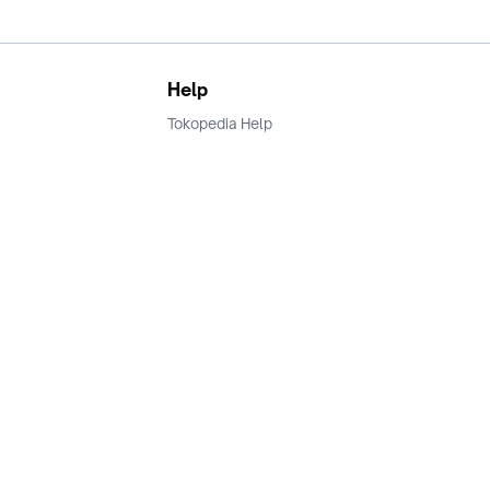
Help
Tokopedia Help
Terms and Condition
Privacy
Keamanan & Privasi
Ikuti Kami