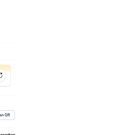
.
jual
an QR
Laporkan