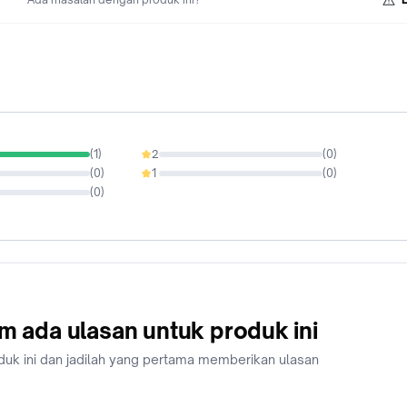
(
1
)
2
(
0
)
0%
(
0
)
1
(
0
)
0%
(
0
)
m ada ulasan untuk produk ini
duk ini dan jadilah yang pertama memberikan ulasan