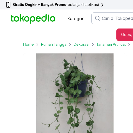
Gratis Ongkir + Banyak Promo
belanja di aplikasi
Kategori
Oops, 
Jual bunga hias pot digantung, bunga Dischidia Plathypilla
Home
Rumah Tangga
Dekorasi
Tanaman Artifical