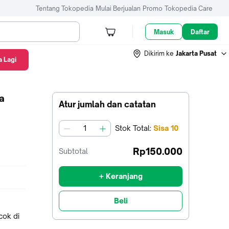
Tentang Tokopedia
Mulai Berjualan
Promo
Tokopedia Care
Masuk
Daftar
Dikirim ke
Jakarta Pusat
 Lagi
a
Atur jumlah dan catatan
Stok
Total
:
Sisa
10
jumlah
Rp150.000
Subtotal
+ Keranjang
Beli
cok di