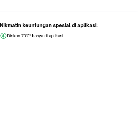
Nikmatin keuntungan spesial di aplikasi:
Diskon 70%* hanya di aplikasi
Promo khusus aplikasi
Gratis Ongkir tiap hari
Buka aplikasi dengan scan QR atau klik tombol:
Pelajari Selengkapnya