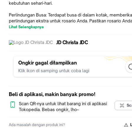
kebutuhan sehari-hari.
Perlindungan Busa: Terdapat busa di dalam kotak, memberik
perlindungan ekstra untuk rosario Anda. Pastikan rosario And
aman dan terlindungi.
Lihat Selengkapnya
Bahan Akrilik: Kotak ini terbuat dari bahan akrilik, yang ringan 
JD Christa JDC
mudah dibawa. Cocok untuk penggunaan sehari-hari atau seb
hadiah.
Spesifikasi Lengkap
Ukuran: 4,5 x 3 x 2 cm
Ongkir gagal ditampilkan
Bahan: Akrilik
Klik ikon di samping untuk coba lagi
Fitur: Busa pelindung
KesimpulanKotak Rosario AB Mini adalah pilihan tepat untuk
menyimpan rosario Anda. Dengan ukuran yang kompak dan b
akrilik, kotak ini praktis dan aman.
Beli di aplikasi, makin banyak promo!
Scan QR-nya untuk lihat barang ini di aplikasi
Sc
Tokopedia. Bebas ongkir, lho~
Ada masalah dengan produk ini?