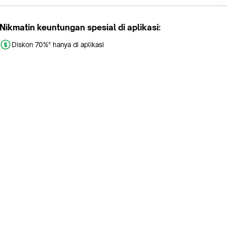
Nikmatin keuntungan spesial di aplikasi:
Diskon 70%* hanya di aplikasi
Promo khusus aplikasi
Gratis Ongkir tiap hari
Buka aplikasi dengan scan QR atau klik tombol:
Pelajari Selengkapnya