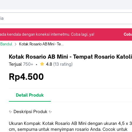
ada kendala dengan koneksi internetmu. Coba lagi, ya!
Coba
Detail Produk
Ulasan
Rekomendasi
 Bandul
Kotak Rosario AB Mini - Tempat Rosario Katolik
Kotak Rosario AB Mini - Tempat Rosario Katol
bintang
Terjual
750+
•
4.8
(
13
rating)
Rp4.500
Detail Produk
✨ Deskripsi Produk ✨
Ukuran Kompak: Kotak Rosario AB Mini dengan ukuran 4,5 x 3
cm, sempurna untuk menyimpan rosario Anda. Cocok untuk