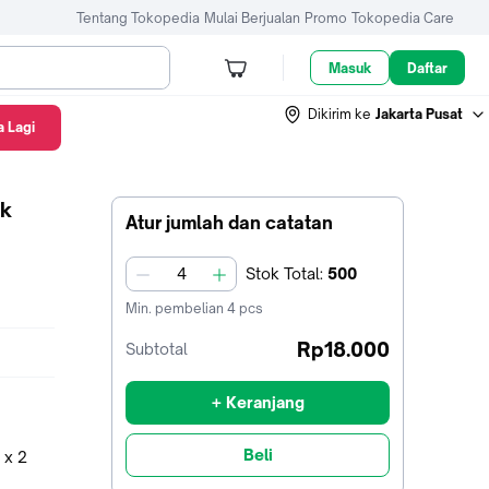
Tentang Tokopedia
Mulai Berjualan
Promo
Tokopedia Care
Masuk
Daftar
Dikirim ke
Jakarta Pusat
 Lagi
ik
Atur jumlah dan catatan
Stok
Total
:
500
jumlah
Min. pembelian
4
pcs
Rp18.000
Subtotal
+ Keranjang
Beli
 x 2