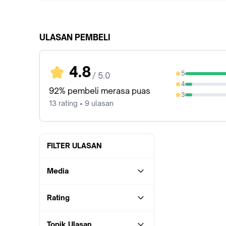
ULASAN PEMBELI
4.8
5
/ 5.0
84.62%
4
7.69%
92% pembeli merasa puas
3
7.69%
13 rating • 9 ulasan
FILTER ULASAN
Media
Rating
Topik Ulasan