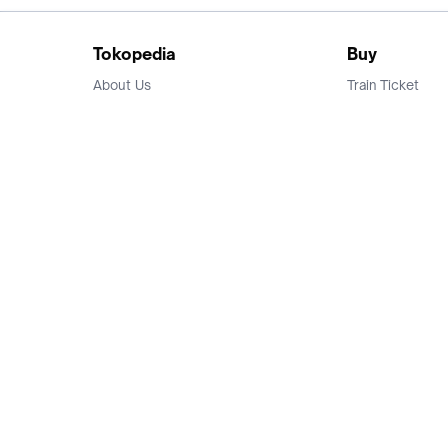
Tokopedia
Buy
About Us
Train Ticket
Career
Flight Ticket
Blog
Ticket Events
Tokopedia Salam
Hotlist
Hotel
Category
Bridestory
Sell
Parentstory
Seller Center
Tokopedia Dictionary
Mitra Toppers
Mall
Register Mall
Tokopedia Apps
Billing & Top up
Deals Tokopedia
Finance