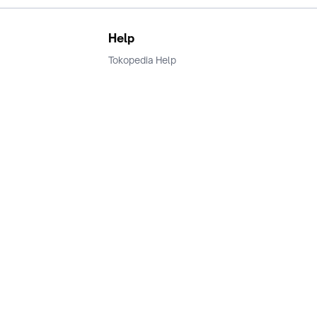
Help
Tokopedia Help
Terms and Condition
Privacy
Keamanan & Privasi
Ikuti Kami