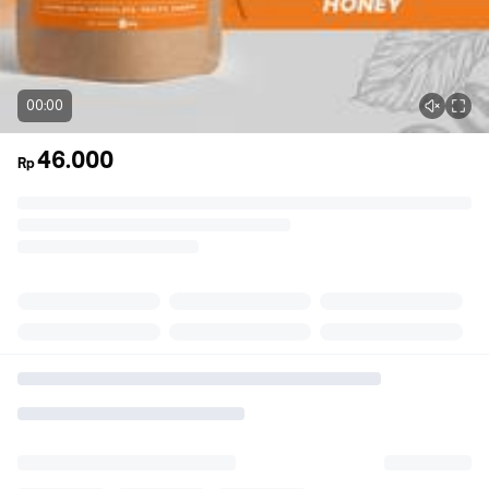
00:00
46.000
Rp