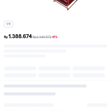
1/8
1.388.674
sebelum
diskon
Rp
Rp2.340.572
41%
promo