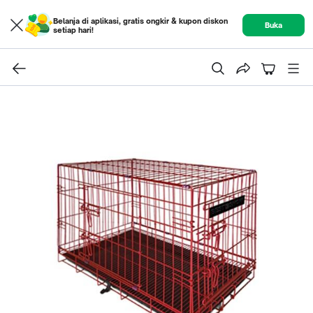
Belanja di aplikasi, gratis ongkir & kupon diskon
Buka
setiap hari!