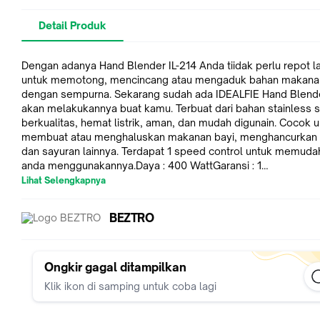
Detail Produk
Dengan adanya Hand Blender IL-214 Anda tiidak perlu repot l
untuk memotong, mencincang atau mengaduk bahan makana
dengan sempurna. Sekarang sudah ada IDEALFIE Hand Blend
akan melakukannya buat kamu. Terbuat dari bahan stainless s
berkualitas, hemat listrik, aman, dan mudah digunain. Cocok 
membuat atau menghaluskan makanan bayi, menghancurkan
dan sayuran lainnya. Terdapat 1 speed control untuk memud
anda menggunakannya.Daya : 400 WattGaransi : 1
TahunDescriptionIdealife IL214 – Hand Blender Single Speed
Lihat Selengkapnya
WattQuite mode: DC Motor1 SpeedStainless Steel Rod Shaft
CleaningPowerful 400W motorWattage : 400WattOuter Carto
BEZTRO
Dimension : 32*24.3*40CmGift Box Dimension : 7.5*7.5*38CmGram
per Pcs : 1.0KgSpesifikasiNama Produk : Idealife Hand Blender
IL214Bahan Material : Stainless SteelKecepatan : 1 Kecepatan
400 WattTegangan : 220-240 Volt/50-60 HzDimensi (P x L x T)
Ongkir gagal ditampilkan
cm x 24.3 cm x 40 cmBerat : 1 KgWarna : PutihKecepatan : 1
Klik ikon di samping untuk coba lagi
KecepatanDry Mill : TidakKelengkapan : Hand BlenderFungsi :
Function