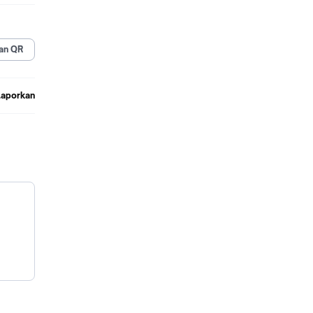
an QR
Laporkan