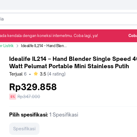
ada kendala dengan koneksi internetmu. Coba lagi, ya!
Coba
Detail Produk
Ulasan
Rekomendasi
 Listrik
Idealife IL214 – Hand Blender Single Speed 400 Watt Pelumat Portable Mini Stainless Putih
Idealife IL214 – Hand Blender Single Speed 
Watt Pelumat Portable Mini Stainless Putih
bintang
Terjual
6
•
3.5
(
4
rating)
Rp329.858
Harga
Rp347.000
diskon
5%
sebelum
diskon
Pilih
spesifikasi
:
1 Spesifikasi
Spesifikasi