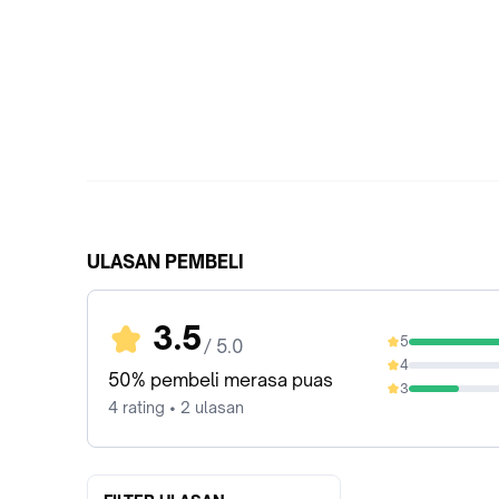
ULASAN PEMBELI
3.5
5
/ 5.0
50%
4
0%
50% pembeli merasa puas
3
25%
4 rating • 2 ulasan