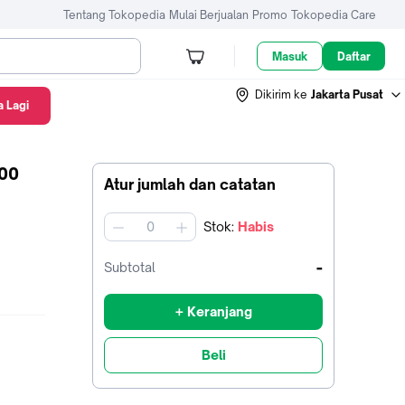
Tentang Tokopedia
Mulai Berjualan
Promo
Tokopedia Care
Masuk
Daftar
Dikirim ke
Jakarta Pusat
 Lagi
400
Atur jumlah dan catatan
Stok
:
Habis
jumlah
-
Subtotal
+ Keranjang
Beli