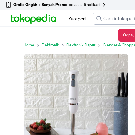
Gratis Ongkir + Banyak Promo
belanja di aplikasi
Kategori
Oops, 
Idealife IL214 – Hand Blender Single Speed 400 Watt Pelumat Portable Mini Stainless Putih
Home
Elektronik
Elektronik Dapur
Blender & Chopper