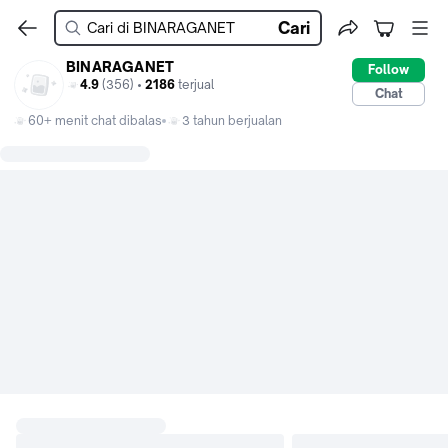
Cari
BINARAGANET
Follow
4.9
(356) •
2186
terjual
Chat
60+ menit chat dibalas
3 tahun berjualan