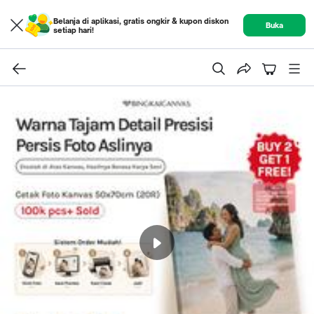
Belanja di aplikasi, gratis ongkir & kupon diskon
Buka
setiap hari!