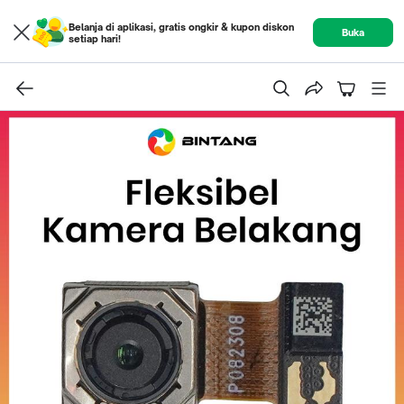
Belanja di aplikasi, gratis ongkir & kupon diskon
Buka
setiap hari!