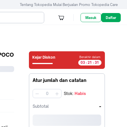
Tentang Tokopedia
Mulai Berjualan
Promo
Tokopedia Care
Masuk
Daftar
 POCO
Kejar Diskon
Berakhir dalam
0
0
0
0
0
0
0
3
:
2
1
:
3
1
3
jam21
menit31
Atur jumlah dan catatan
detik
Stok
:
Habis
jumlah
-
Subtotal