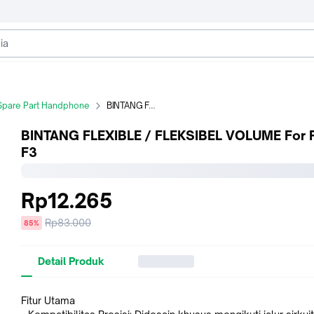
Spare Part Handphone
BINTANG FLEXIBLE / FLEKSIBEL VOLUME For POCO F3
BINTANG FLEXIBLE / FLEKSIBEL VOLUME For
F3
Rp12.265
Harga
Rp83.000
diskon
85%
sebelum
diskon
Detail Produk
Fitur Utama