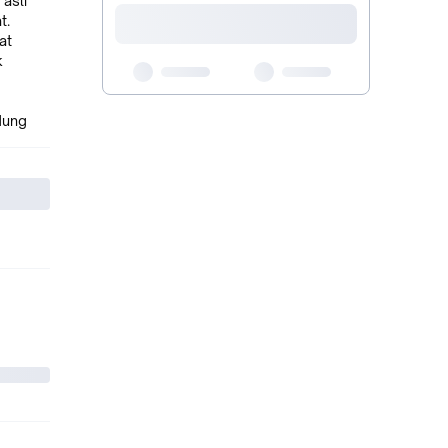
 asli
t.
at
k
dung
e
apan
mpai)
erkena