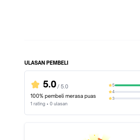
ULASAN PEMBELI
5.0
5
/ 5.0
100%
4
0%
100% pembeli merasa puas
3
0%
1 rating • 0 ulasan