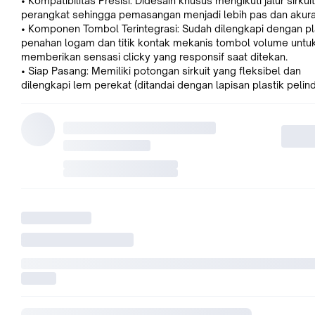
• Kompatibilitas Presisi: Didesain khusus mengikuti jalur sirkuit
perangkat sehingga pemasangan menjadi lebih pas dan akura
• Komponen Tombol Terintegrasi: Sudah dilengkapi dengan pl
penahan logam dan titik kontak mekanis tombol volume untu
memberikan sensasi clicky yang responsif saat ditekan.
• Siap Pasang: Memiliki potongan sirkuit yang fleksibel dan
dilengkapi lem perekat (ditandai dengan lapisan plastik pelin
biru) untuk memudahkan teknisi dalam menempelkan kabel k
kerangka casing dalam.
Spesifikasi Produk
• Nama Produk: Fleksibel Volume / Volume Flex Cable
• Merek: BINTANG
• Fungsi: Menghubungkan tombol fisik volume luar dengan p
mesin utama (motherboard) untuk mengatur intensitas suara.
Syarat klaim Garansi:
• Unit masih dalam masa garansi (15 Hari Setelah Pesanan Sa
• Wajib VIDEO UNBOXING PAKET & VIDEO PEMASANGAN
• Kelengkapan unit lengkap (Dus, Kartu Garansi, Unit Asli, dll)
• Tidak ada kerusakan pada unit
• Untuk ongkos kirim ditanggung costumer
Garansi tidak berlaku jika:
• Tidak ada Video UNBOXING / VIDEO PEMASANGAN
• Kerusakan akibat dari kesalahan pemakaian/pemasangan (t