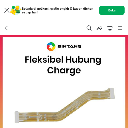
Belanja di aplikasi, gratis ongkir & kupon diskon
Buka
setiap hari!